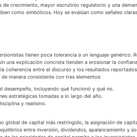
de crecimiento, mayor escrutinio regulatorio y una deman
rciben como simbólicos. Hoy se evalúan como señales claras 
rsionistas tienen poca tolerancia a un lenguaje genérico. Re
in una explicación concreta tienden a erosionar la confianza
y la coherencia entre el discurso y los resultados reportados
e manera consistente con tres elementos:
del desempeño, incluyendo qué funcionó y qué no.
ones estratégicas tomadas a lo largo del año.
isciplina y realismo.
 global de capital más restringido, la asignación de capital
equilibrios entre inversión, dividendos, apalancamiento y s
 de las prioridades de capital permite a los inversionistas 