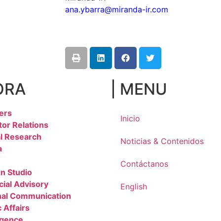
ana.ybarra@miranda-ir.com
ORA
| MENU
ers
Inicio
tor Relations
l Research
Noticias & Contenidos
a
Contáctanos
n Studio
cial Advisory
English
nal Communication
 Affairs
igence