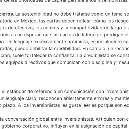
cieros.
La sostenibilidad no debe tratarse como un tema se
gatoria en México, las cartas deben reflejar cómo los riesg
jos de efectivo, los activos y la competitividad de largo pl
ionistas no esperan que las cartas de liderazgo predigan el 
ción. Un lenguaje excesivamente optimista, especialmente c
as, puede debilitar la credibilidad. En cambio, un recono
ón, suele fortalecer la confianza. La credibilidad se const
los equipos directivos que comunican con disciplina y mesu
el estándar de referencia en comunicación con inversionist
un lenguaje claro, reconocen abiertamente errores y manti
o plazo. A los inversionistas les gusta leerlas porque son e
a conversación global entre inversionistas. Articulan con 
 gobierno corporativo, influyen en la asignación de capital y