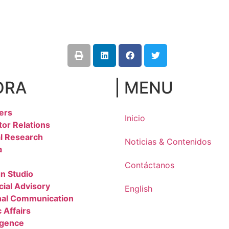
ORA
| MENU
ers
Inicio
tor Relations
l Research
Noticias & Contenidos
a
Contáctanos
n Studio
cial Advisory
English
nal Communication
 Affairs
igence