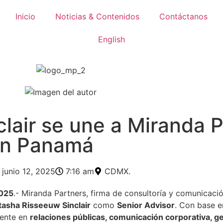
Inicio
Noticias & Contenidos
Contáctanos
English
lair se une a Miranda P
en Panamá
junio 12, 2025
7:16 am
CDMX.
2025
.- Miranda Partners, firma de consultoría y comunicaci
tasha Risseeuw Sinclair
como
Senior Advisor
. Con base 
mente en
relaciones públicas, comunicación corporativa, g